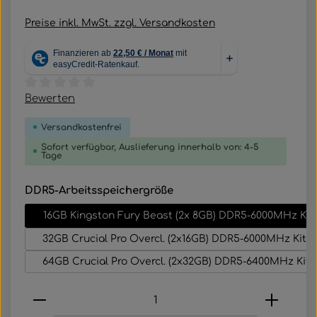
Preise inkl. MwSt. zzgl. Versandkosten
Durchschnittliche Bewertung von 0 von 5 Sternen
Bewerten
Versandkostenfrei
Sofort verfügbar, Auslieferung innerhalb von: 4-5
Tage
auswählen
DDR5-Arbeitsspeichergröße
16GB Kingston Fury Beast (2x 8GB) DDR5-6000MHz Kit
32GB Crucial Pro Overcl. (2x16GB) DDR5-6000MHz Kit
64GB Crucial Pro Overcl. (2x32GB) DDR5-6400MHz Kit
Produkt Anzahl: Gib den gewünschten Wert e