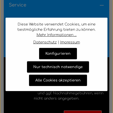
Service
Kundenservice
Diese Website verwendet Cookies, um eine
bestmögliche Erfahrung bieten zu können.
Informationen
Mehr Informationen ...
Datenschutz
|
Impressum
Zahlungsarten
Konfigurieren
Nur technisch notwendige
Alle Markennamen, Warenzeichen sowie sämtliche
Produktbilder sind Eigentum Ihrer rechtmäßigen
Alle Cookies akzeptieren
Eigentümer und dienen hier nur der Beschreibung.
Alle Preise inkl. gesetzl. Mehrwertsteuer zzgl.
Versandkosten
und ggf. Nachnahmegebühren, wenn
nicht anders angegeben.
AGB
Cookie-Einstellungen
Datenschutz
Impressum