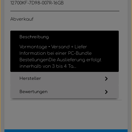
12700KF-7D98-007R-16GB
Abverkauf
Beschreibung
Vormontage • Versand + Liefer
Information bei einer PC-Bundle
BestellungenDie Auslieferung erfolgt
innerhalb von 3 bis 4 Ta…
Mehr
Hersteller
Bewertungen