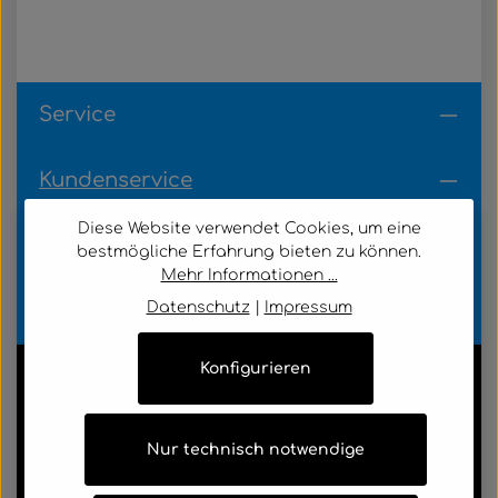
Service
Kundenservice
Diese Website verwendet Cookies, um eine
Informationen
bestmögliche Erfahrung bieten zu können.
Mehr Informationen ...
Datenschutz
|
Impressum
Zahlungsarten
Konfigurieren
Alle Markennamen, Warenzeichen sowie sämtliche
Produktbilder sind Eigentum Ihrer rechtmäßigen
Nur technisch notwendige
Eigentümer und dienen hier nur der Beschreibung.
Alle Preise inkl. gesetzl. Mehrwertsteuer zzgl.