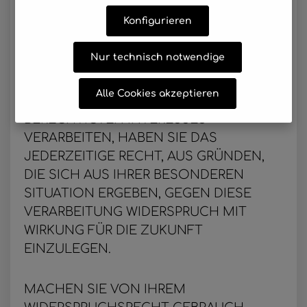
9.2
WIDERSPRUCHSRECHT
Konfigurieren
WENN WIR IM RAHMEN EINER
Nur technisch notwendige
INTERESSENABWÄGUNG IHRE
PERSONENBEZOGENEN DATEN
Alle Cookies akzeptieren
AUFGRUND UNSERES ÜBERWIEGENDEN
BERECHTIGTEN INTERESSES
VERARBEITEN, HABEN SIE DAS
JEDERZEITIGE RECHT, AUS GRÜNDEN,
DIE SICH AUS IHRER BESONDEREN
SITUATION ERGEBEN, GEGEN DIESE
VERARBEITUNG WIDERSPRUCH MIT
WIRKUNG FÜR DIE ZUKUNFT
EINZULEGEN.
MACHEN SIE VON IHREM