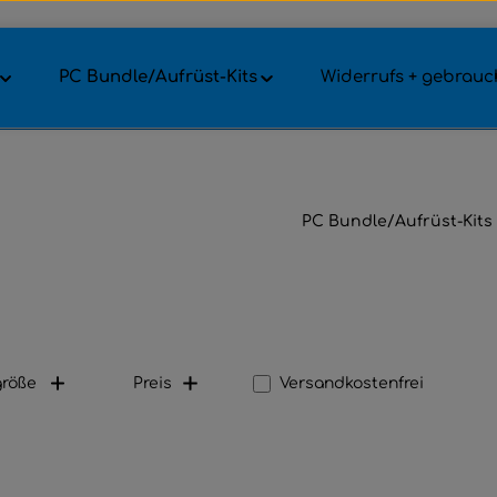
PC Bundle/Aufrüst-Kits
Widerrufs + gebrauch
PC Bundle/Aufrüst-Kits
Filter hinzufügen: Versandk
größe
Preis
Versandkostenfrei