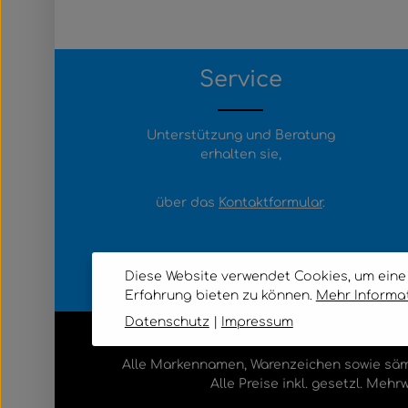
Service
Unterstützung und Beratung
erhalten sie,
über das
Kontaktformular
.
Diese Website verwendet Cookies, um ein
Erfahrung bieten zu können.
Mehr Informati
Datenschutz
|
Impressum
Alle Markennamen, Warenzeichen sowie sämt
Alle Preise inkl. gesetzl. Mehr