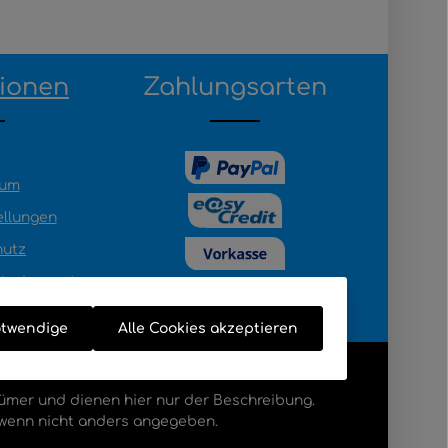
tionen
Zahlungsarten
sum
ellungen
hutz
teriegesetz
otwendige
Alle Cookies akzeptieren
ümer und dienen hier nur der Beschreibung.
wenn nicht anders angegeben.