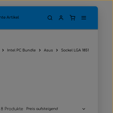
Warenkorb enthält 0
te Artikel
Intel PC Bundle
Asus
Sockel LGA 1851
ostenfrei
8 Produkte