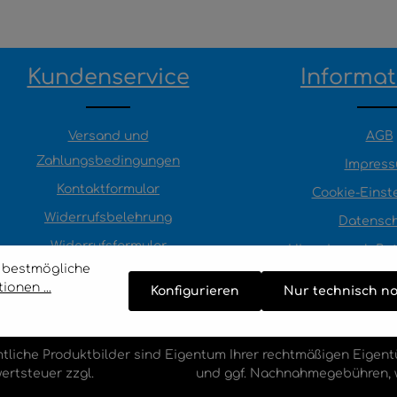
Kundenservice
Informa
Versand und
AGB
Zahlungsbedingungen
Impres
Kontaktformular
Cookie-Einst
Widerrufsbelehrung
Datensc
Widerrufsformular
Hinweis nach Bat
e bestmögliche
Ratenkauf by easyCredit
onen ...
Konfigurieren
Nur technisch n
liche Produktbilder sind Eigentum Ihrer rechtmäßigen Eigent
wertsteuer zzgl.
Versandkosten
und ggf. Nachnahmegebühren, 