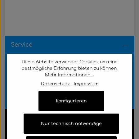
Service
Diese Website verwendet Cookies, um eine
Kundenservice
bestmögliche Erfahrung bieten zu können.
Mehr Informationen ...
Informationen
Datenschutz
|
Impressum
Zahlungsarten
Konfigurieren
Nur technisch notwendige
Alle Markennamen, Warenzeichen sowie sämtliche
Produktbilder sind Eigentum Ihrer rechtmäßigen