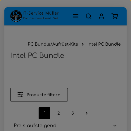
Zum Hauptinhalt springen
Warenk
PC Bundle/Aufrüst-Kits
Intel PC Bundle
Intel PC Bundle
Produkte filtern
1
2
3
Seite
Seite
Seite