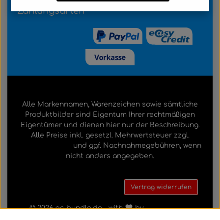
Zahlungsarten
Alle Markennamen, Warenzeichen sowie sämtliche
Produktbilder sind Eigentum Ihrer rechtmäßigen
Eigentümer und dienen hier nur der Beschreibung.
Alle Preise inkl. gesetzl. Mehrwertsteuer zzgl.
Versandkosten
und ggf. Nachnahmegebühren, wenn
nicht anders angegeben.
AGB
Cookie-Einstellungen
Datenschutz
Impressum
Hinweis nach Batteriegesetz
Vertrag widerrufen
© 2026 pc-bundle.de - with
by
Zenit Design