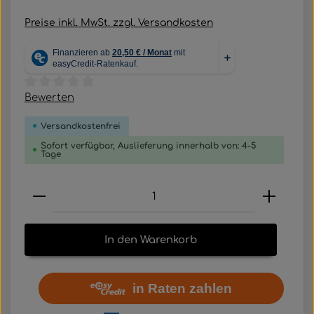
Preise inkl. MwSt. zzgl. Versandkosten
Durchschnittliche Bewertung von 0 von 5 Sternen
Bewerten
Versandkostenfrei
Sofort verfügbar, Auslieferung innerhalb von: 4-5
Tage
Produkt Anzahl: Gib den gewünschten Wert e
In den Warenkorb