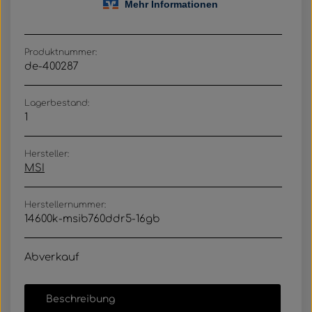
Produktnummer:
de-400287
Lagerbestand:
1
Hersteller:
MSI
Herstellernummer:
14600k-msib760ddr5-16gb
Abverkauf
Beschreibung