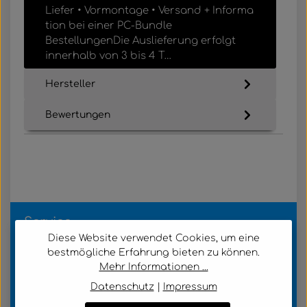
Liefer • Vormontage • Versand + Informa
tion bei einer PC-Bundle
BestellungenDie Auslieferung erfolgt
innerhalb von 3 bis 4 T…
Mehr
Hersteller
Bewertungen
Service
Diese Website verwendet Cookies, um eine
bestmögliche Erfahrung bieten zu können.
Kundenservice
Mehr Informationen ...
Datenschutz
|
Impressum
Informationen