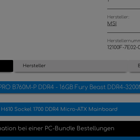
1
Hersteller:
MSI
Herstellernum
12100F-7E02-
Hersteller
MSI PRO B760M-P DDR4 - 16GB Fury Beast DDR4-320
 H610 Sockel 1700 DDR4 Micro-ATX Mainboard
mation
bei einer
PC-Bundle Bestellungen