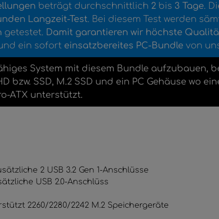
ellungen
beträgt durchschnittlich
2
bis
3
Tage
. D
unden Langzeit-Test
. Bei diesem Test werden sä
n
getestet.
Damit garantieren wir höchste Qualitä
 und ein sofort
einsatzbereites PC-Bundle
von uns
ähiges System mit diesem Bundle aufzubauen, ben
ne HHD bzw. SSD, M.2 SSD und ein PC Gehäuse wo 
-ATX unterstützt.
zusätzliche 2 USB 3.2 Gen 1-Anschlüsse
usätzliche USB 2.0-Anschlüss
terstützt 2260/2280/2242 M.2 Speichergeräte