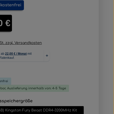
kostenfrei
is:
0 €
wSt. zzgl. Versandkosten
liche Bewertung von 0 von 5 Sternen
nfrei
gbar, Auslieferung innerhalb von: 4-5 Tage
auswählen
sspeichergröße
GB) Kingston Fury Beast DDR4-3200MHz Kit