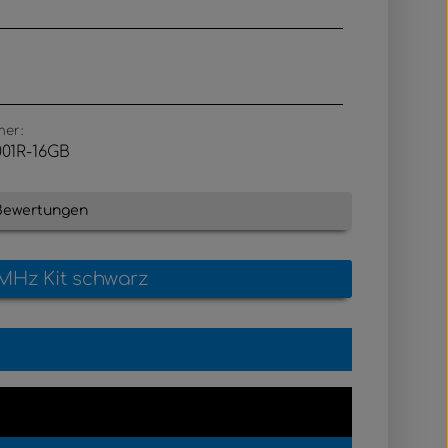
mer:
001R-16GB
Bewertungen
0MHz Kit schwarz