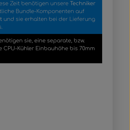
iese Zeit benötigen unsere
Techniker
mtliche Bundle-Komponenten auf
t
und sie erhalten bei der Lieferung
.
ötigen sie, eine separate, bzw.
eine CPU-Kühler Einbauhöhe bis 70mm