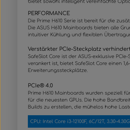
bietet sowohl intelligent vereinfachte Op
PERFORMANCE
Die Prime H610 Serie ist bereit für die zus
Die ASUS H610 Mainboards bieten alle Grund
intuitiver Kühlung und flexiblen Übertrag
Verstärkter PCIe-Steckplatz verhinde
SafeSlot Core ist der ASUS-exklusive PCIe
verankert ist, bietet SafeSlot Core einen 1
Erweiterungssteckplätze.
PCIe® 4.0
Prime H610 Mainboards wurden speziell für 
für die neuesten GPUs. Die hohe Bandbrei
Builds zu erstellen, die mühelos hohe Las
CPU: Intel Core i3-121
00F, 6C/12T, 3.30-4.3