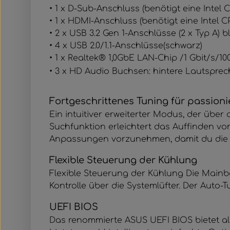
• 1 x D-Sub-Anschluss (benötigt eine Intel C
• 1 x HDMI-Anschluss (benötigt eine Intel CP
• 2 x USB 3.2 Gen 1-Anschlüsse (2 x Typ A) b
• 4 x USB 2.0/1.1-Anschlüsse(schwarz)
• 1 x Realtek® 1,0GbE LAN-Chip /1 Gbit/s/1
• 3 x HD Audio Buchsen: hintere Lautspre
Fortgeschrittenes Tuning für passioni
Ein intuitiver erweiterter Modus, der über 
Suchfunktion erleichtert das Auffinden vo
Anpassungen vorzunehmen, damit du die 
Flexible Steuerung der Kühlung
Flexible Steuerung der Kühlung Die Mainbo
Kontrolle über die Systemlüfter. Der Auto-T
UEFI BIOS
Das renommierte ASUS UEFI BIOS bietet al