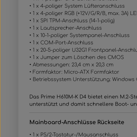
• 1 x 4-poliger System Lüfteranschluss
• 1 x 4-poliger RGB (+12V/​G/​R/​B, max. 3A) 
• 1 x SPI TPM-Anschluss (14-1-polig)
• 1 x Lautsprecher-Anschluss
• 1 x 10-1-poliger Systempanel-Anschluss
• 1 x COM-Port-Anschluss
• 1 x 20-5-poliger U32G1 Frontpanel-Anschl
• 1 x Jumper zum Löschen des CMOS
• Abmessungen: 23,4 cm x 20,3 cm
• Formfaktor: Micro-ATX Formfaktor
• Betriebssystem Unterstützung: Windows ®
Das Prime H610M-K D4 bietet einen M.2-St
unterstützt und damit schnellere Boot- 
Mainboard-Anschlüsse Rückseite
• 1 x PS/2-Tastatur-/Mausanschluss