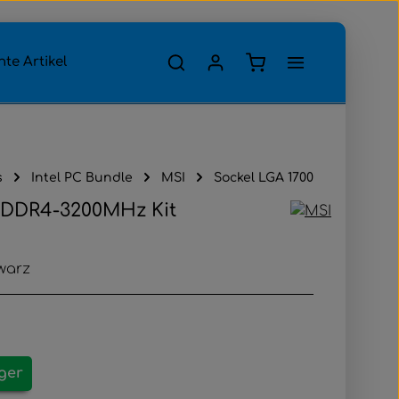
Warenkorb enthält 0
te Artikel
s
Intel PC Bundle
MSI
Sockel LGA 1700
t DDR4-3200MHz Kit
warz
ager