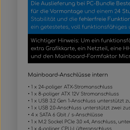
Die Auslieferung bei PC-Bundle Best
für die Vormontage
und einem 2
4 St
Stabilität und die
fehlerfreie Funktio
ein getestetes, voll funktionsfähiges
Wichtiger Hinweis: Um ein funktionsf
extra Grafikkarte, ein Netzteil, ei
und den Mainboard-Formfaktor Micro
Mainboard-Anschlüsse intern
• 1 x 24-poliger ATX-Stromanschluss
• 1 x 8-poliger ATX 12V Stromanschluss
• 1 x USB 3.2 Gen 1-Anschluss unterstützt 
• 1 x USB 2.0-Anschluss unterstützt zwei z
• 4 x SATA 6 Gbit / s-Anschlüsse
• 1 x M.2 Sockel PCIe 3.0 x4, Anschluss, un
• 1 x 4-poliger CPU-Lüfteranschluss