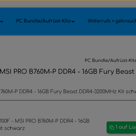
PC Bundle/Aufrüst-Kits
Widerrufs + gebrauch
PC Bundle/Aufrüst-Kit
F - MSI PRO B760M-P DDR4 - 16GB Fury Beas
O B760M-P DDR4 - 16GB Fury Beast DDR4-3200MHz Kit sch
1 auf L