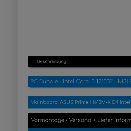
Beschreibung
PC Bundle - Intel Core i3 12100F - 
Mainboard: ASUS Prime H610M-K D4 Intel
Vormontage
Versand
+
Liefer Infor
•