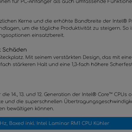
tionen für PC-Anfänger als auch umfassende Funktione
ätzlichen Kerne und die erhöhte Bandbreite der Intel® Pr
lagen, um die tägliche Produktivität zu steigern. So is
ungsoptionen einsatzbereit.
rt Schäden
-Steckplatz. Mit seinem verstärkten Design, das mit e
,6-fach stärkeren Halt und eine 1,3-fach höhere Scherfe
die 14., 13. und 12. Generation der Intel® Core™ CPUs o
te und die superschnellen Übertragungsgeschwindigkei
ten bewältigen können.
0GHz, Boxed inkl. Intel Laminar RM1 CPU Kühler