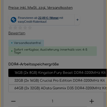
Preise inkl. MwSt. zzgl. Versandkosten
Durchschnittliche Bewertung von 0 von 5 Sternen
Bewerten
Versandkostenfrei
Sofort verfügbar, Auslieferung innerhalb von: 4-5
Tage
auswählen
DDR4-Arbeitsspeichergröße
16GB (2x 8GB) Kingston Fury Beast DDR4-3200MHz Kit
32GB (2x 16GB) Crucial Pro Edition DDR4-3200MHz Kit
64GB (2x 32GB) AData Gammix D35 DDR4-3200MHz Kit
Produkt Anzahl: Gib den gewünschten Wert e