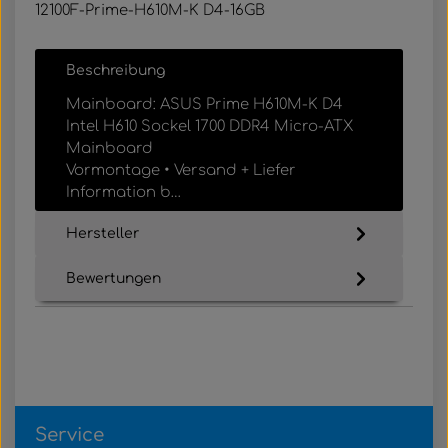
12100F-Prime-H610M-K D4-16GB
Beschreibung
Mainboard: ASUS Prime H610M-K D4
Intel H610 Sockel 1700 DDR4 Micro-ATX
Mainboard
Vormontage • Versand + Liefer
Information b…
Mehr
Hersteller
Bewertungen
Service