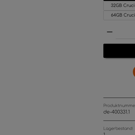
32GB Cruci
64GB Cruci
Produkt 
Produktnumme
de-400331.1
Lagerbestand: