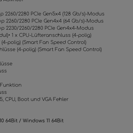
 Typ 2260/2280 PCIe Gen5x4 (128 Gb/s)-Modus
t Typ 2260/2280 PCIe Gen4x4 (64 Gb/s)-Modus
t Typ 2230/2260/2280 PCIe Gen4x4-Modus
odul)• 1 x CPU-Lüfteranschluss (4-polig)
-polig) (Smart Fan Speed ​​Control)
sse (4-polig) (Smart Fan Speed ​​Control)
lüsse
uss
-Funktion
uss
5, CPU, Boot und VGA Fehler
0 64Bit / Windows 11 64Bit