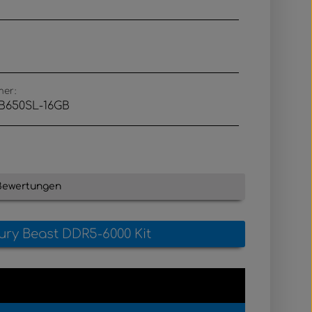
mer:
B650SL-16GB
Bewertungen
ury Beast DDR5-6000 Kit