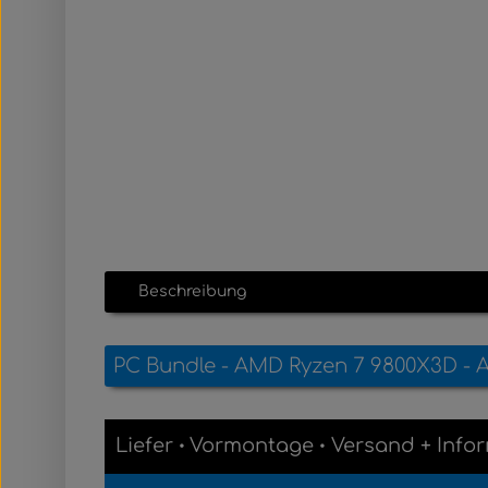
Beschreibung
PC Bundle - AMD Ryzen 7 9800X3D - A
Liefer
Vormontage
Versand
+
Infor
•
•