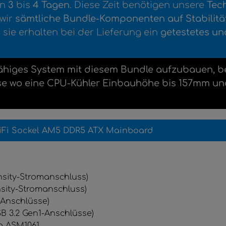
on
3
bis
4
Tagen
. Diese Zeit benötigen unsere
Tec
 wir
sämtliche Bundle-Komponenten auf Stabilität 
 sie erhalten bei der Lieferung ein
getestetes un
ähiges System mit diesem Bundle aufzubauen, ben
se wo eine CPU-Kühler Einbauhöhe bis 157mm u
iFi Sockel AM5 DDR5 ATX Mainboard
nsity-Stromanschluss)
nsity-Stromanschluss)
-Anschlüsse)
SB 3.2 Gen1-Anschlüsse)
ia ASM1061