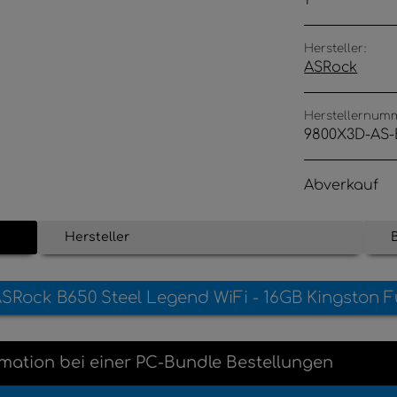
1
Hersteller:
ASRock
Herstellernum
9800X3D-AS-
Abverkauf
Hersteller
SRock B650 Steel Legend WiFi - 16GB Kingston F
mation
bei einer
PC-Bundle Bestellungen