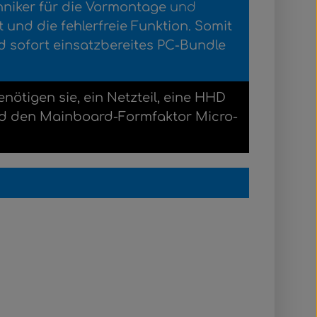
hniker für die Vormontage
und
und die fehlerfreie Funktion.
Somit
d sofort einsatzbereites PC-Bundle
ötigen sie, ein Netzteil, eine HHD
nd den Mainboard-Formfaktor Micro-