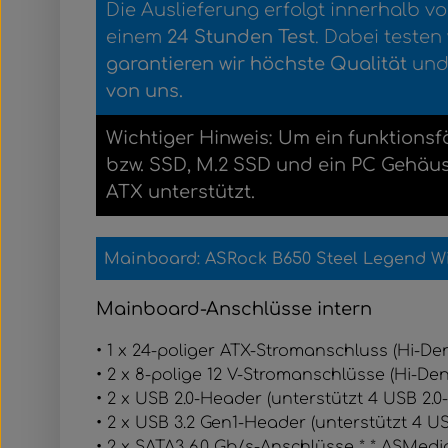
Die Auslieferung erfolgt innerhalb v
einem
2
4 Stunden Test
. Dabei testen
garantieren wir höchste Qualität
und
von uns.
Wichtiger Hinweis: Um ein funktionsf
bzw. SSD, M.2 SSD und ein PC Gehäu
ATX unterstützt.
Mainboard: ASRock B650 Steel Legend W
Mainboard-Anschlüsse intern
•
1 x 24-poliger ATX-Stromanschluss (Hi-De
• 2 x 8-polige 12 V-Stromanschlüsse (Hi-De
• 2 x USB 2.0-Header (unterstützt 4 USB 2.0
• 2 x USB 3.2 Gen1-Header (unterstützt 4 U
• 2 x SATA3 6,0 Gb/s-Anschlüsse * * ASMed