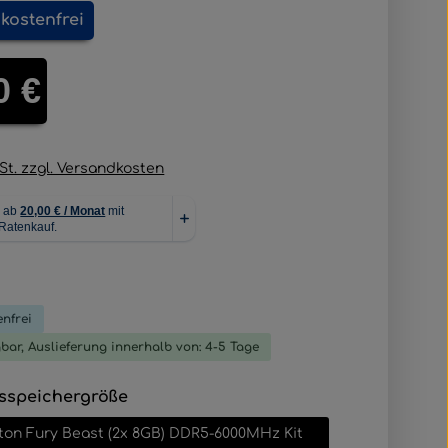
kostenfrei
is:
0 €
wSt. zzgl. Versandkosten
liche Bewertung von 0 von 5 Sternen
nfrei
gbar, Auslieferung innerhalb von: 4-5 Tage
auswählen
sspeichergröße
ton Fury Beast (2x 8GB) DDR5-6000MHz Kit