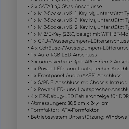
• 2 x SATA3 6,0 Gb/s-Anschlüsse
• 1 x M.2-Sockel (M2_1, Key M), unterstützt
• 1 x M.2-Sockel (M2_3, Key M), unterstütz
• 1 x M.2-Sockel (M2_2, Key M), unterstütz
• 1 x M.2/​E-Key (2230, belegt mit WiFi+BT-M
• 1 x CPU-/Wasserpumpen-Lüfteranschluss (4
• 4 x Gehäuse-/Wasserpumpen-Lüfteranschlü
• 1 x Aura RGB LED-Anschluss
• 3 x adressierbare 3pin ARGB Gen 2-Ansch
• 1 x Power-LED- und Lautsprecher-Anschl
• 1 x Frontpanel-Audio (AAFP)-Anschluss
• 1 x S/PDIF-Anschluss mit Chassis-Intrude
• 1 x Power-LED- und Lautsprecher-Anschl
• 4 x EZ-Debug-LED Fehleranzeige für DDR
• Abmessungen:
30,5 cm x 24,4 cm
• Formfaktor:
ATX-Formfaktor
• Betriebssystem Unterstützung:
Windows 1