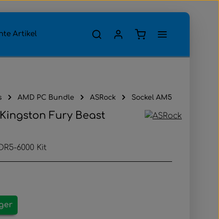
Warenkorb enthält 0
te Artikel
s
AMD PC Bundle
ASRock
Sockel AM5
 Kingston Fury Beast
DR5-6000 Kit
ager