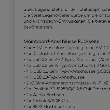
Steel Legend steht für den philosophisch
Die Steel Legend-Serie wurde um die anspr
und Mainstream-Enthusiasten! Sie bietet 
gewährleisten.
Mainboard-Anschlüsse Rückseite
• 1 x HDMI Anschluss (benötigt eine AMD C
• 1 x DisplayPort Anschluss (benötigt eine
• 1 x USB 3.2 Gen2x2 Typ-C-Anschluss (20 G
• 1 x USB 3.2 Gen2 Typ-A-Anschluss (10 Gb/s
• 4 x USB 3.2 Gen1 Typ-A-Anschlüsse (USB32
• 4 x USB 2.0-Typ-A-Anschlüsse
• 2 x2 SMA-Antennenanschlüsse - Wi-Fi 6E (W
• 1 x (Realtek RTL8125BG)® 2,5 Gbit Ethern
• 2 x Audio-Buchsen
•
1 x Toslink S/​PDIF Out
• 1 x BIOS-Flashback-Taste