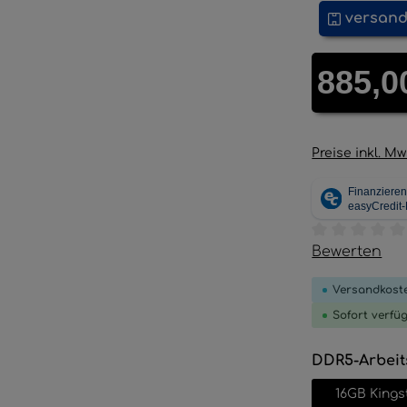
versand
Regulärer Pre
885,0
Preise inkl. M
Durchschnitt
Bewerten
Versandkoste
Sofort verfü
DDR5-Arbeit
16GB Kings