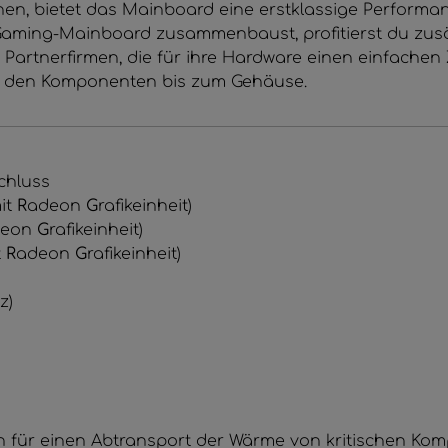
, bietet das Mainboard eine erstklassige Performance
Gaming-Mainboard zusammenbaust, profitierst du zusät
Partnerfirmen, die für ihre Hardware einen einfache
on den Komponenten bis zum Gehäuse.
chluss
it
R
adeon
G
rafikeinheit)
eon
G
rafikeinheit)
t
R
adeon
G
rafikeinheit)
)
z)
für einen Abtransport der Wärme von kritischen Komp