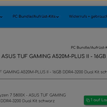
PC Bundle/Aufrüst-Kits
Widerrufs + gebrauch
PC Bundle/Aufrüst-K
- ASUS TUF GAMING A520M-PLUS II - 16GB 
F GAMING A520M-PLUS II - 16GB DDR4-3200 Dual Kit sc
1 auf L