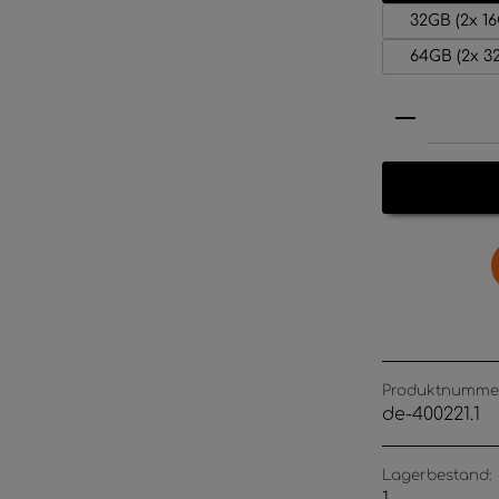
32GB (2x 1
64GB (2x 
Produkt 
Produktnumme
de-400221.1
Lagerbestand: