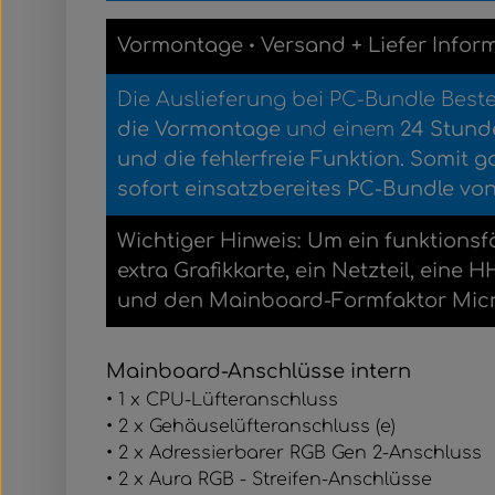
Vormontage
Versand
+
Liefer Infor
•
Die Auslieferung bei PC-Bundle Best
die Vormontage
und einem
2
4 Stund
und die fehlerfreie Funktion.
Somit ga
sofort einsatzbereites PC-Bundle von
Wichtiger Hinweis: Um ein funktionsf
extra Grafikkarte, ein Netzteil, ei
und den Mainboard-Formfaktor Micro
Mainboard-Anschlüsse intern
• 1 x CPU-Lüfteranschluss
• 2 x Gehäuselüfteranschluss (e)
• 2 x Adressierbarer RGB Gen 2-Anschluss
• 2 x Aura RGB - Streifen-Anschlüsse