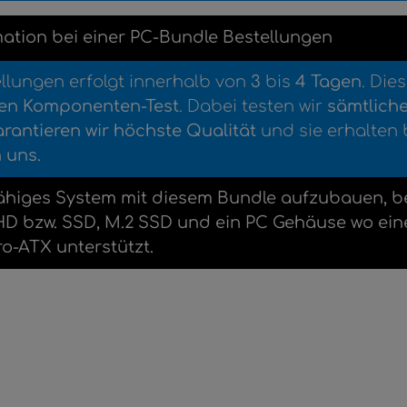
mation
bei einer
PC-Bundle Bestellungen
ellungen erfolgt innerhalb von
3
bis
4
Tagen
. Die
en Komponenten-Test
. Dabei testen wir
sämtlich
rantieren wir höchste Qualität
und sie erhalten 
 uns.
ähiges System mit diesem Bundle aufzubauen, ben
ne HHD bzw. SSD, M.2 SSD und ein PC Gehäuse wo 
-ATX unterstützt.