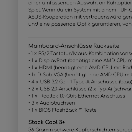
einer umfassenden Auswahl an Kühloptionen
Spiel. Wenn du ein System mit einem TUF-
ASUS-Kooperation mit vertrauenswürdigen 
und eine passende Optik garantieren, v
Mainboard-Anschlüsse Rückseite
1 x PS/2-Tastatur/Maus-Kombinationsans
•
•
1 x DisplayPort (
benötigt
eine
A
MD
C
PU m
• 1 x HDMI (
benötigt
eine
A
MD
C
PU mit
R
ad
•
1x D-Sub VGA
(
benötigt
eine
A
MD
C
PU mi
•
4 x USB 3.2 Gen 1 Type-A Anschüsse
(blau
•
2 x USB 2.0-Anschlüsse (2 x Typ-A)
(schwar
•
1 x
Realtek
1,0-Gbit-Ethernet Anschluss
• 3 x Audiobuchsen
• 1 x BIOS FlashBack ™ Taste
Stack Cool 3+
56 Gramm schwere Kupferschichten sorgen 