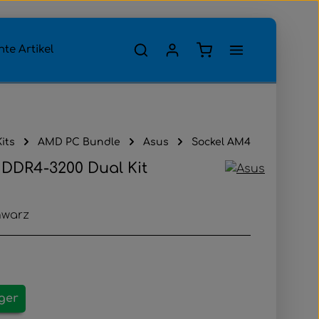
Warenkorb enthält 0
te Artikel
its
AMD PC Bundle
Asus
Sockel AM4
DDR4-3200 Dual Kit
hwarz
ager