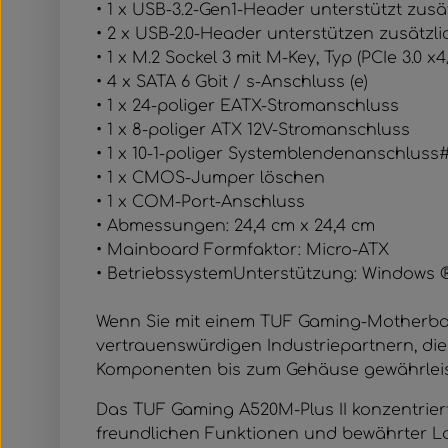
• 1 x USB-3.2-Gen1-Header unterstützt zusä
• 2 x USB-2.0-Header unterstützen zusätzl
• 1 x M.2 Sockel 3 mit M-Key, Typ (PCIe 3.0 x
• 4 x SATA 6 Gbit / s-Anschluss (e)
• 1 x 24-poliger EATX-Stromanschluss
• 1 x 8-poliger ATX 12V-Stromanschluss
• 1 x 10-1-poliger Systemblendenanschluss
• 1 x CMOS-Jumper löschen
• 1 x COM-Port-Anschluss
• Abmessungen: 24,4 cm x 24,4 cm
• Mainboard Formfaktor: Micro-ATX
• BetriebssystemUnterstützung: Windows ® 
Wenn Sie mit einem TUF Gaming-Motherboa
vertrauenswürdigen Industriepartnern, di
Komponenten bis zum Gehäuse gewährleis
Das TUF Gaming A520M-Plus II konzentriert
freundlichen Funktionen und bewährter Lan