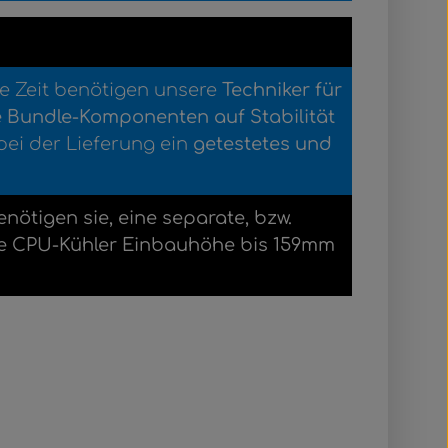
se Zeit benötigen unsere
Techniker für
e Bundle-Komponenten auf Stabilität
bei der Lieferung ein
getestetes und
ötigen sie, eine separate, bzw.
eine CPU-Kühler Einbauhöhe bis 159mm