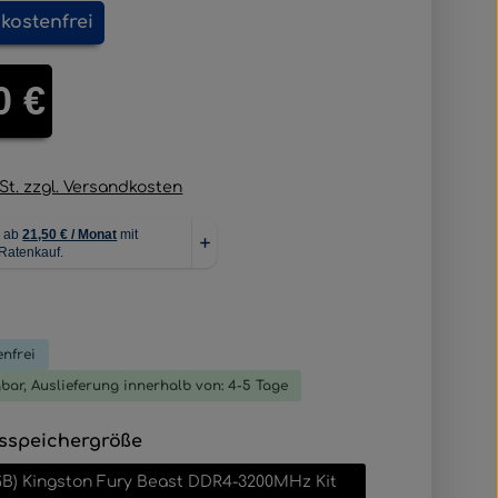
kostenfrei
is:
0 €
wSt. zzgl. Versandkosten
liche Bewertung von 0 von 5 Sternen
nfrei
gbar, Auslieferung innerhalb von: 4-5 Tage
auswählen
sspeichergröße
GB) Kingston Fury Beast DDR4-3200MHz Kit