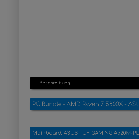
Beschreibung
PC Bundle - AMD Ryzen 7 5800X - AS
Mainboard:
ASUS TUF GAMING A520M-PL