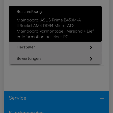
Beschreibung
Mainboard: ASUS Prime B450M-A
II Sockel AM4 DDR4 Micro-ATX
Mainboard Vormontage • Versand + Lief
er Information bei einer PC-…
Mehr
Hersteller
Bewertungen
Service