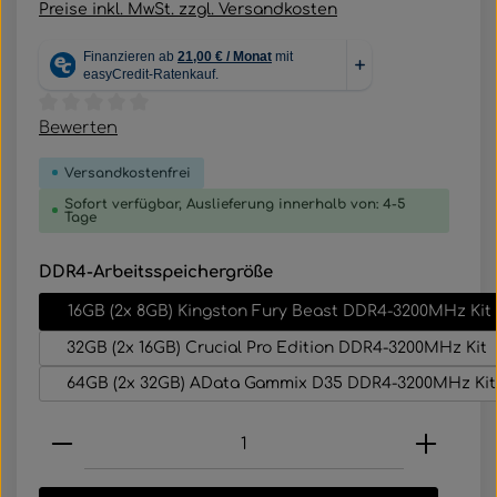
Preise inkl. MwSt. zzgl. Versandkosten
Durchschnittliche Bewertung von 0 von 5 Sternen
Bewerten
Versandkostenfrei
Sofort verfügbar, Auslieferung innerhalb von: 4-5
Tage
auswählen
DDR4-Arbeitsspeichergröße
16GB (2x 8GB) Kingston Fury Beast DDR4-3200MHz Kit
32GB (2x 16GB) Crucial Pro Edition DDR4-3200MHz Kit
64GB (2x 32GB) AData Gammix D35 DDR4-3200MHz Kit
Produkt Anzahl: Gib den gewünschten Wert e