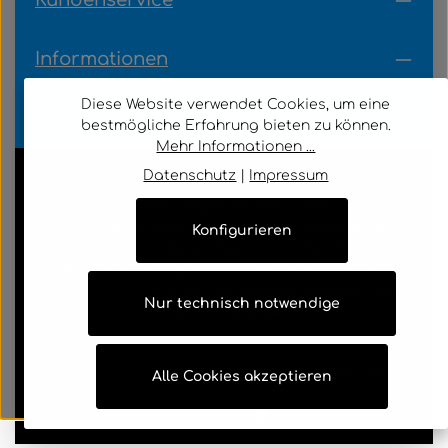
Kundenservice
Informationen
Diese Website verwendet Cookies, um eine
Zahlungsarten
bestmögliche Erfahrung bieten zu können.
Mehr Informationen ...
Datenschutz
|
Impressum
Alle Markennamen, Warenzeichen sowie sämtliche
Produktbilder sind Eigentum Ihrer rechtmäßigen
Konfigurieren
Eigentümer und dienen hier nur der Beschreibung.
Alle Preise inkl. gesetzl. Mehrwertsteuer zzgl.
Versandkosten
und ggf. Nachnahmegebühren, wenn
Nur technisch notwendige
nicht anders angegeben.
AGB
Cookie-Einstellungen
Datenschutz
Impressum
Hinweis nach Batteriegesetz
Vertrag widerrufen
Alle Cookies akzeptieren
© 2026 pc-bundle.de - with
by
Zenit Design