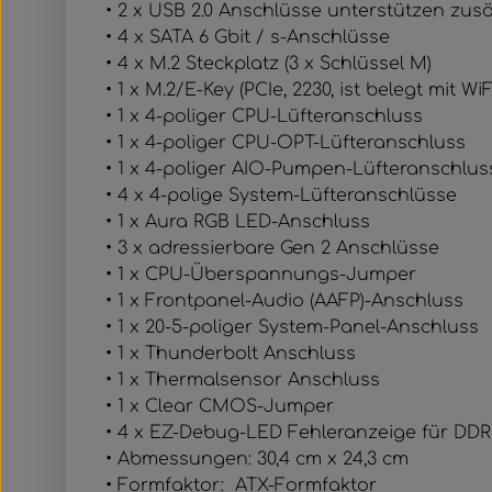
• 2 x USB 2.0 Anschlüsse unterstützen zusä
• 4 x SATA 6 Gbit / s-Anschlüsse
• 4 x M.2 Steckplatz (3 x Schlüssel M)
• 1 x M.2/​E-Key (PCIe, 2230, ist belegt mit 
• 1 x 4-poliger CPU-Lüfteranschluss
• 1 x 4-poliger CPU-OPT-Lüfteranschluss
• 1 x 4-poliger AIO-Pumpen-Lüfteranschl
• 4 x 4-polige System-Lüfteranschlüsse
• 1 x Aura RGB LED-Anschluss
• 3 x adressierbare Gen 2 Anschlüsse
• 1 x CPU-Überspannungs-Jumper
• 1 x Frontpanel-Audio (AAFP)-Anschluss
• 1 x 20-5-poliger System-Panel-Anschluss
• 1 x Thunderbolt Anschluss
• 1 x Thermalsensor Anschluss
• 1 x Clear CMOS-Jumper
• 4 x EZ-Debug-LED Fehleranzeige für DDR
• Abmessungen: 30,4 cm x 24,3 cm
• Formfaktor: ATX-Formfaktor