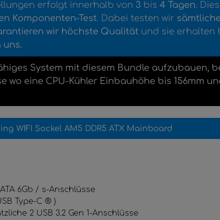
ellungen erfolgt innerhalb von
3
bis
4
Tagen
. Die
en Komponenten-Test
. Dabei testen wir
sämtlich
rantieren wir höchste Qualität
und sie erhalten 
 uns.
ähiges System mit diesem Bundle aufzubauen, ben
use wo eine CPU-Kühler Einbauhöhe bis 156mm u
ing WIFI Sockel AM5 DDR5 ATX Mainboard
 SATA 6Gb / s-Anschlüsse
USB Type-C ® )
ätzliche 2 USB 3.2 Gen 1-Anschlüsse