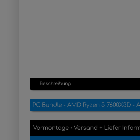
Beschreibung
PC Bundle - AMD Ryzen 5 7600X3D - A
Vormontage
Versand
+
Liefer Infor
•