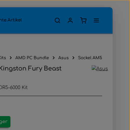
Warenkorb enthält 0
te Artikel
its
AMD PC Bundle
Asus
Sockel AM5
Kingston Fury Beast
DR5-6000 Kit
ager