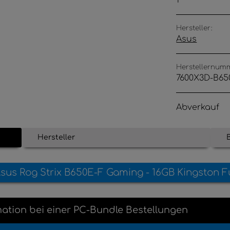
1
Hersteller:
Asus
Herstellernum
7600X3D-B65
Abverkauf
Hersteller
sus Rog Strix B650E-F Gaming - 16GB Kingston F
mation
bei einer
PC-Bundle Bestellungen