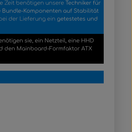
se Zeit benötigen unsere
Techniker für
e Bundle-Komponenten auf Stabilität
bei der Lieferung ein
getestetes und
ötigen sie, ein Netzteil, eine HHD
nd den Mainboard-Formfaktor ATX