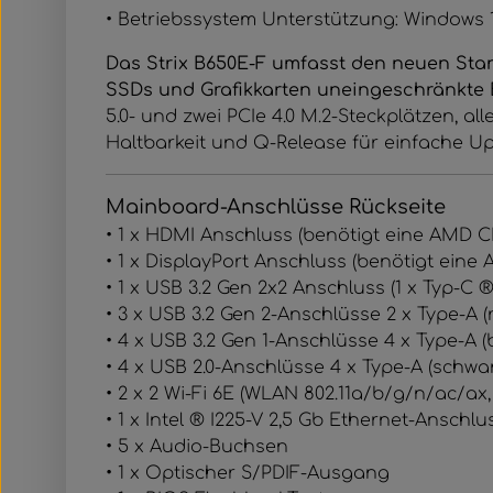
• Betriebssystem Unterstützung: Windows 1
Das Strix B650E-F umfasst den neuen Stan
SSDs und Grafikkarten uneingeschränkte 
5.0- und zwei PCIe 4.0 M.2-Steckplätzen, al
Haltbarkeit und Q-Release für einfache Up
Mainboard-Anschlüsse Rückseite
• 1 x HDMI Anschluss (benötigt eine AMD C
• 1 x DisplayPort Anschluss (benötigt eine
• 1 x USB 3.2 Gen 2x2 Anschluss (1 x Typ-C 
• 3 x USB 3.2 Gen 2-Anschlüsse 2 x Type-A (r
• 4 x USB 3.2 Gen 1-Anschlüsse 4 x Type-A (
• 4 x USB 2.0-Anschlüsse 4 x Type-A (schwa
• 2 x 2 Wi-Fi 6E (WLAN 802.11a/​b/​g/​n/​ac/​ax
• 1 x Intel ® I225-V 2,5 Gb Ethernet-Anschlu
• 5 x Audio-Buchsen
• 1 x Optischer S/PDIF-Ausgang