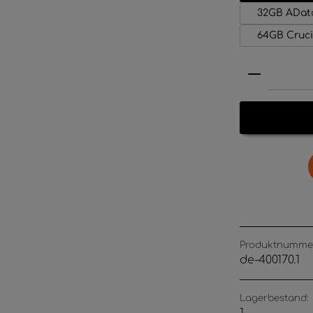
32GB AData
64GB Cruci
Produkt 
Produktnumme
de-400170.1
Lagerbestand: