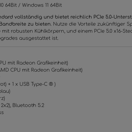
0 64Bit / Windows 11 64Bit
dard vollständig und bietet reichlich PCIe 5.0-Unter
Bandbreite zu bieten
. Nutze die Vorteile zukünftiger 
le mit robusten Kühlkörpern, und einem PCIe 5.0 x16-Ste
grades ausgestattet ist.
PU mit Radeon Grafikeinheit)
 AMD CPU mit Radeon Grafikeinheit)
®
ot) + 1 x USB Type-C ® )
blau)
rz)
, 2x2), Bluetooth 5.2
ss