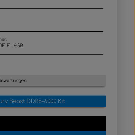
mer:
0E-F-16GB
Bewertungen
ury Beast DDR5-6000 Kit