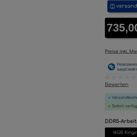
versand
Regulärer Pre
735,0
Preise inkl. M
Durchschnitt
Bewerten
Versandkoste
Sofort verfü
DDR5-Arbeit
16GB Kings