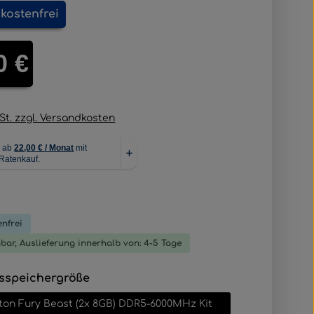
kostenfrei
is:
0 €
wSt. zzgl. Versandkosten
liche Bewertung von 0 von 5 Sternen
nfrei
gbar, Auslieferung innerhalb von: 4-5 Tage
auswählen
sspeichergröße
ton Fury Beast (2x 8GB) DDR5-6000MHz Kit