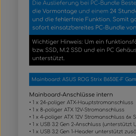
Die Auslieferung bei PC-Bundle Best
die Vormontage
und einem
2
4 Stund
und die fehlerfreie Funktion.
Somit ga
sofort einsatzbereites PC-Bundle von
Wichtiger Hinweis: Um ein funktionsf
bzw. SSD, M.2 SSD und ein PC Gehä
unterstützt.
Mainboard: ASUS ROG Strix B650E-F Gam
Mainboard-Anschlüsse intern
• 1 x 24-poliger ATX-Hauptstromanschluss
• 1 x 8-poliger ATX 12V-Stromanschluss
• 1 x 4-poliger ATX 12V Stromanschluss 6x
• 1 x USB 3.2 Gen 2-Anschluss (unterstützt 
• 1 x USB 3.2 Gen 1-Header unterstützt zus