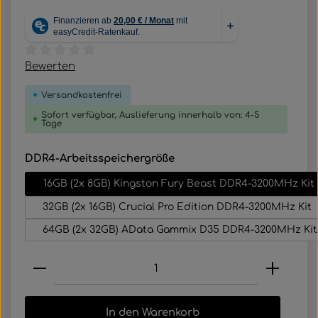
Durchschnittliche Bewertung von 0 von 5 Sternen
Bewerten
Versandkostenfrei
Sofort verfügbar, Auslieferung innerhalb von: 4-5
Tage
auswählen
DDR4-Arbeitsspeichergröße
16GB (2x 8GB) Kingston Fury Beast DDR4-3200MHz Kit
32GB (2x 16GB) Crucial Pro Edition DDR4-3200MHz Kit
64GB (2x 32GB) AData Gammix D35 DDR4-3200MHz Kit
Produkt Anzahl: Gib den gewünschten Wert e
In den Warenkorb