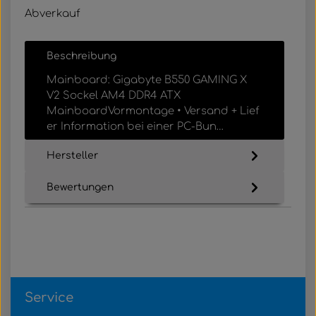
Abverkauf
Beschreibung
Mainboard: Gigabyte B550 GAMING X
V2 Sockel AM4 DDR4 ATX
MainboardVormontage • Versand + Lief
er Information bei einer PC-Bun…
Mehr
Hersteller
Bewertungen
Service