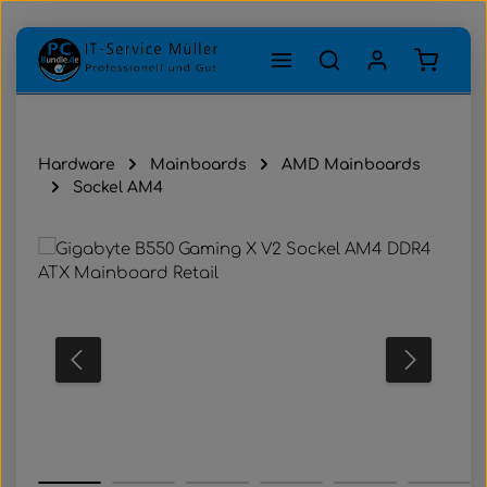
Zum Hauptinhalt springen
Warenk
Hardware
Mainboards
AMD Mainboards
Sockel AM4
Bildergalerie überspringen