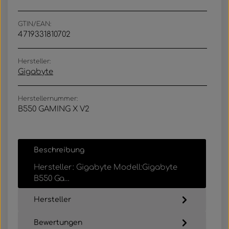
GTIN/EAN:
4719331810702
Hersteller:
Gigabyte
Herstellernummer:
B550 GAMING X V2
Beschreibung
Hersteller: Gigabyte Modell:Gigabyte
B550 Ga…
Mehr
Hersteller
Bewertungen